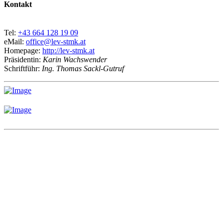
Kontakt
Tel:
+43 664 128 19 09
eMail:
office@lev-stmk.at
Homepage:
http://lev-stmk.at
Präsidentin:
Karin Wachswender
Schriftführ:
Ing. Thomas Sackl-Gutruf