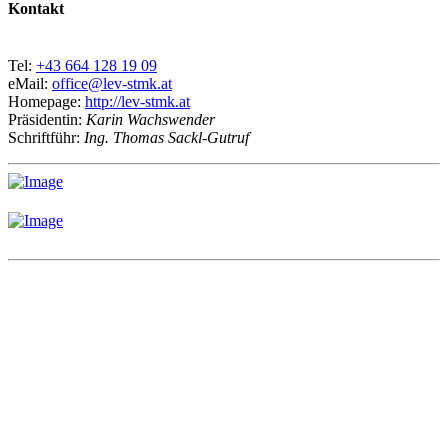
Kontakt
Tel:
+43 664 128 19 09
eMail:
office@lev-stmk.at
Homepage:
http://lev-stmk.at
Präsidentin:
Karin Wachswender
Schriftführ:
Ing. Thomas Sackl-Gutruf