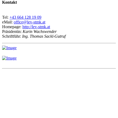
Kontakt
Tel:
+43 664 128 19 09
eMail:
office@lev-stmk.at
Homepage:
http://lev-stmk.at
Präsidentin:
Karin Wachswender
Schriftführ:
Ing. Thomas Sackl-Gutruf