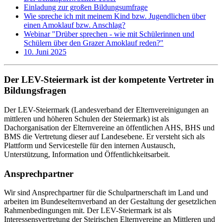
Einladung zur großen Bildungsumfrage
Wie spreche ich mit meinem Kind bzw. Jugendlichen über
einen Amoklauf bzw. Anschlag?
Webinar "Drüber sprechen - wie mit Schülerinnen und
Schülern über den Grazer Amoklauf reden?"
10. Juni 2025
Der LEV-Steiermark ist der kompetente Vertreter in
Bildungsfragen
Der LEV-Steiermark (Landesverband der Elternvereinigungen an
mittleren und höheren Schulen der Steiermark) ist als
Dachorganisation der Elternvereine an öffentlichen AHS, BHS und
BMS die Vertretung dieser auf Landesebene. Er versteht sich als
Plattform und Servicestelle für den internen Austausch,
Unterstützung, Information und Öffentlichkeitsarbeit.
Ansprechpartner
Wir sind Ansprechpartner für die Schulpartnerschaft im Land und
arbeiten im Bundeselternverband an der Gestaltung der gesetzlichen
Rahmenbedingungen mit. Der LEV-Steiermark ist als
Interessensvertretung der Steirischen Elternvereine an Mittleren und