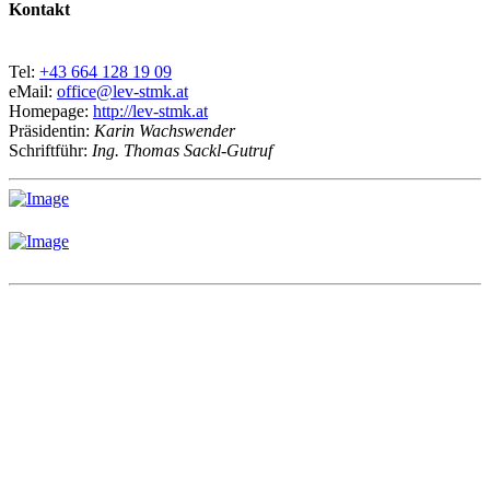
Kontakt
Tel:
+43 664 128 19 09
eMail:
office@lev-stmk.at
Homepage:
http://lev-stmk.at
Präsidentin:
Karin Wachswender
Schriftführ:
Ing. Thomas Sackl-Gutruf