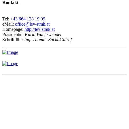
Kontakt
Tel:
+43 664 128 19 09
eMail:
office@lev-stmk.at
Homepage:
http://lev-stmk.at
Präsidentin:
Karin Wachswender
Schriftführ:
Ing. Thomas Sackl-Gutruf