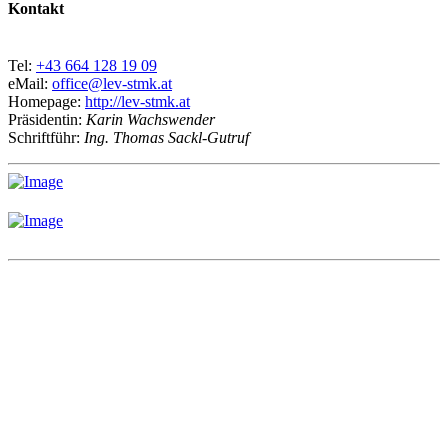
Kontakt
Tel:
+43 664 128 19 09
eMail:
office@lev-stmk.at
Homepage:
http://lev-stmk.at
Präsidentin:
Karin Wachswender
Schriftführ:
Ing. Thomas Sackl-Gutruf