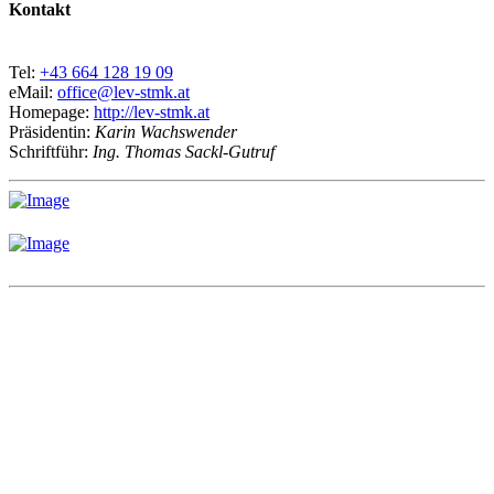
Kontakt
Tel:
+43 664 128 19 09
eMail:
office@lev-stmk.at
Homepage:
http://lev-stmk.at
Präsidentin:
Karin Wachswender
Schriftführ:
Ing. Thomas Sackl-Gutruf