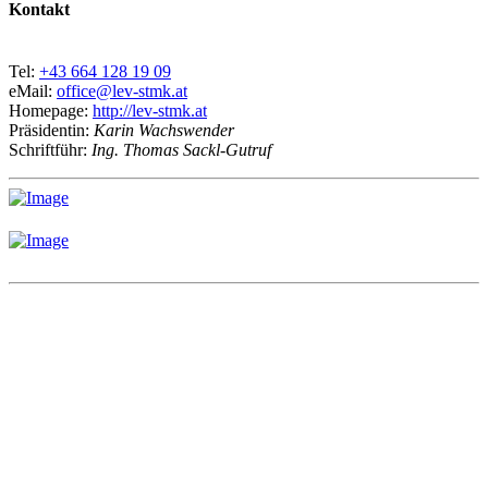
Kontakt
Tel:
+43 664 128 19 09
eMail:
office@lev-stmk.at
Homepage:
http://lev-stmk.at
Präsidentin:
Karin Wachswender
Schriftführ:
Ing. Thomas Sackl-Gutruf