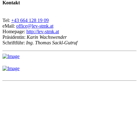
Kontakt
Tel:
+43 664 128 19 09
eMail:
office@lev-stmk.at
Homepage:
http://lev-stmk.at
Präsidentin:
Karin Wachswender
Schriftführ:
Ing. Thomas Sackl-Gutruf