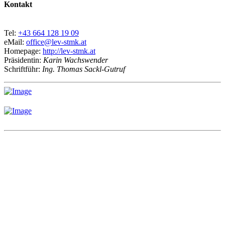
Kontakt
Tel:
+43 664 128 19 09
eMail:
office@lev-stmk.at
Homepage:
http://lev-stmk.at
Präsidentin:
Karin Wachswender
Schriftführ:
Ing. Thomas Sackl-Gutruf