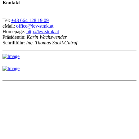
Kontakt
Tel:
+43 664 128 19 09
eMail:
office@lev-stmk.at
Homepage:
http://lev-stmk.at
Präsidentin:
Karin Wachswender
Schriftführ:
Ing. Thomas Sackl-Gutruf