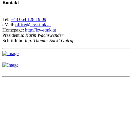
Kontakt
Tel:
+43 664 128 19 09
eMail:
office@lev-stmk.at
Homepage:
http://lev-stmk.at
Präsidentin:
Karin Wachswender
Schriftführ:
Ing. Thomas Sackl-Gutruf