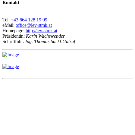
Kontakt
Tel:
+43 664 128 19 09
eMail:
office@lev-stmk.at
Homepage:
http://lev-stmk.at
Präsidentin:
Karin Wachswender
Schriftführ:
Ing. Thomas Sackl-Gutruf