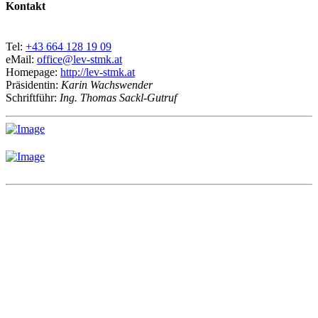
Kontakt
Tel:
+43 664 128 19 09
eMail:
office@lev-stmk.at
Homepage:
http://lev-stmk.at
Präsidentin:
Karin Wachswender
Schriftführ:
Ing. Thomas Sackl-Gutruf