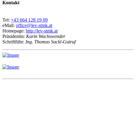
Kontakt
Tel:
+43 664 128 19 09
eMail:
office@lev-stmk.at
Homepage:
http://lev-stmk.at
Präsidentin:
Karin Wachswender
Schriftführ:
Ing. Thomas Sackl-Gutruf