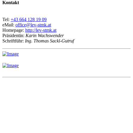
Kontakt
Tel:
+43 664 128 19 09
eMail:
office@lev-stmk.at
Homepage:
http://lev-stmk.at
Präsidentin:
Karin Wachswender
Schriftführ:
Ing. Thomas Sackl-Gutruf