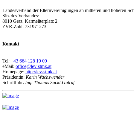
Landesverband der Elternvereinigungen an mittleren und höheren Sch
Sitz des Verbandes:
8010 Graz, Karmeliterplatz 2
ZVR-Zahl: 731971273
Kontakt
Tel:
+43 664 128 19 09
eMail:
office@lev-stmk.at
Homepage:
http://lev-stmk.at
Präsidentin:
Karin Wachswender
Schriftführ:
Ing. Thomas Sackl-Gutruf