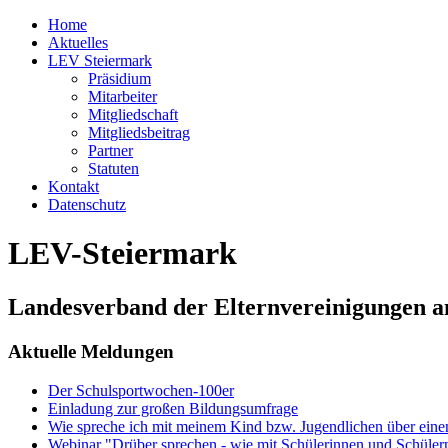
Home
Aktuelles
LEV Steiermark
Präsidium
Mitarbeiter
Mitgliedschaft
Mitgliedsbeitrag
Partner
Statuten
Kontakt
Datenschutz
LEV-Steiermark
Landesverband der Elternvereinigungen a
Aktuelle Meldungen
Der Schulsportwochen-100er
Einladung zur großen Bildungsumfrage
Wie spreche ich mit meinem Kind bzw. Jugendlichen über ein
Webinar "Drüber sprechen - wie mit Schülerinnen und Schüler