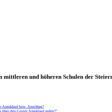
n mittleren und höheren Schulen der Steie
en Amoklauf bzw. Anschlag?
n über den Grazer Amoklauf reden?"