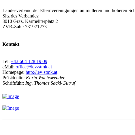
Landesverband der Elternvereinigungen an mittleren und höheren Sch
Sitz des Verbandes:
8010 Graz, Karmeliterplatz 2
ZVR-Zahl: 731971273
Kontakt
Tel:
+43 664 128 19 09
eMail:
office@lev-stmk.at
Homepage:
http://lev-stmk.at
Präsidentin:
Karin Wachswender
Schriftführ:
Ing. Thomas Sackl-Gutruf