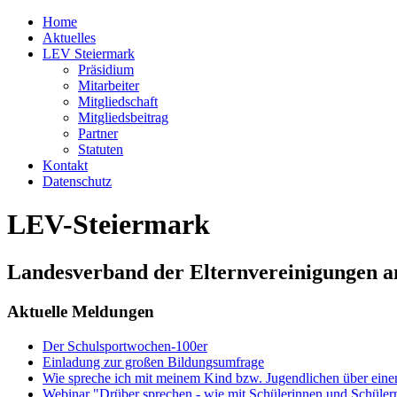
Home
Aktuelles
LEV Steiermark
Präsidium
Mitarbeiter
Mitgliedschaft
Mitgliedsbeitrag
Partner
Statuten
Kontakt
Datenschutz
LEV-Steiermark
Landesverband der Elternvereinigungen a
Aktuelle Meldungen
Der Schulsportwochen-100er
Einladung zur großen Bildungsumfrage
Wie spreche ich mit meinem Kind bzw. Jugendlichen über ein
Webinar "Drüber sprechen - wie mit Schülerinnen und Schüler