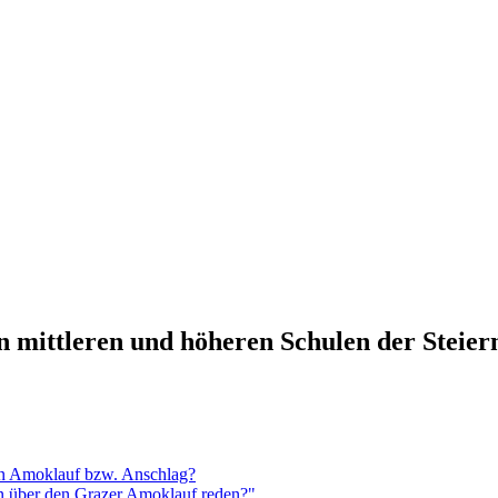
n mittleren und höheren Schulen der Steie
en Amoklauf bzw. Anschlag?
n über den Grazer Amoklauf reden?"