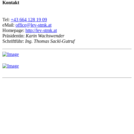
Kontakt
Tel:
+43 664 128 19 09
eMail:
office@lev-stmk.at
Homepage:
http://lev-stmk.at
Präsidentin:
Karin Wachswender
Schriftführ:
Ing. Thomas Sackl-Gutruf