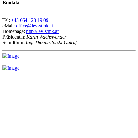
Kontakt
Tel:
+43 664 128 19 09
eMail:
office@lev-stmk.at
Homepage:
http://lev-stmk.at
Präsidentin:
Karin Wachswender
Schriftführ:
Ing. Thomas Sackl-Gutruf