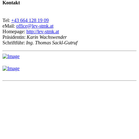
Kontakt
Tel:
+43 664 128 19 09
eMail:
office@lev-stmk.at
Homepage:
http://lev-stmk.at
Präsidentin:
Karin Wachswender
Schriftführ:
Ing. Thomas Sackl-Gutruf