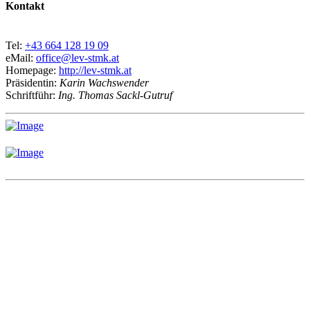
Kontakt
Tel:
+43 664 128 19 09
eMail:
office@lev-stmk.at
Homepage:
http://lev-stmk.at
Präsidentin:
Karin Wachswender
Schriftführ:
Ing. Thomas Sackl-Gutruf