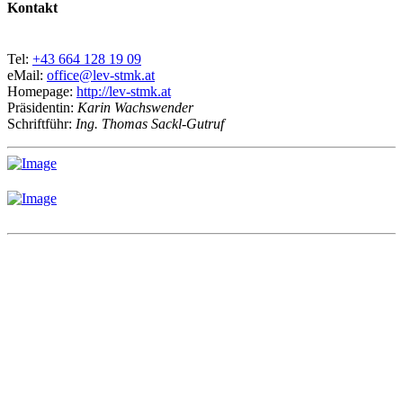
Kontakt
Tel:
+43 664 128 19 09
eMail:
office@lev-stmk.at
Homepage:
http://lev-stmk.at
Präsidentin:
Karin Wachswender
Schriftführ:
Ing. Thomas Sackl-Gutruf