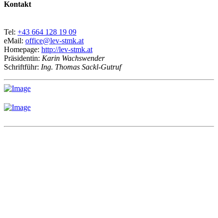
Kontakt
Tel:
+43 664 128 19 09
eMail:
office@lev-stmk.at
Homepage:
http://lev-stmk.at
Präsidentin:
Karin Wachswender
Schriftführ:
Ing. Thomas Sackl-Gutruf