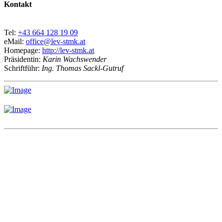
Kontakt
Tel:
+43 664 128 19 09
eMail:
office@lev-stmk.at
Homepage:
http://lev-stmk.at
Präsidentin:
Karin Wachswender
Schriftführ:
Ing. Thomas Sackl-Gutruf