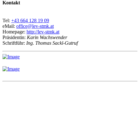
Kontakt
Tel:
+43 664 128 19 09
eMail:
office@lev-stmk.at
Homepage:
http://lev-stmk.at
Präsidentin:
Karin Wachswender
Schriftführ:
Ing. Thomas Sackl-Gutruf