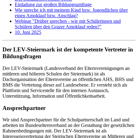
Einladung zur großen Bildungsumfrage
Wie spreche ich mit meinem Kind bzw. Jugendlichen über
einen Amoklauf bzw. Anschlag?
Webinar "Drüber sprechen - wie mit Schülerinnen und
Schülern über den Grazer Amoklauf reden?"
10. Juni 2025
Der LEV-Steiermark ist der kompetente Vertreter in
Bildungsfragen
Der LEV-Steiermark (Landesverband der Elternvereinigungen an
mittleren und höheren Schulen der Steiermark) ist als
Dachorganisation der Elternvereine an öffentlichen AHS, BHS und
BMS die Vertretung dieser auf Landesebene. Er versteht sich als
Plattform und Servicestelle für den internen Austausch,
Unterstützung, Information und Öffentlichkeitsarbeit.
Ansprechpartner
Wir sind Ansprechpartner für die Schulpartnerschaft im Land und
arbeiten im Bundeselternverband an der Gestaltung der gesetzlichen
Rahmenbedingungen mit. Der LEV-Steiermark ist als
Interessensvertretung der Steirischen Elternvereine an Mittleren und