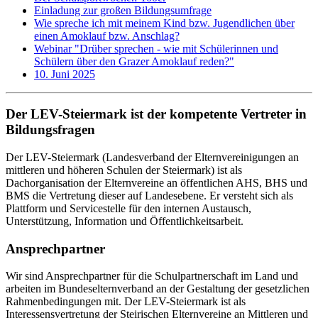
Einladung zur großen Bildungsumfrage
Wie spreche ich mit meinem Kind bzw. Jugendlichen über
einen Amoklauf bzw. Anschlag?
Webinar "Drüber sprechen - wie mit Schülerinnen und
Schülern über den Grazer Amoklauf reden?"
10. Juni 2025
Der LEV-Steiermark ist der kompetente Vertreter in
Bildungsfragen
Der LEV-Steiermark (Landesverband der Elternvereinigungen an
mittleren und höheren Schulen der Steiermark) ist als
Dachorganisation der Elternvereine an öffentlichen AHS, BHS und
BMS die Vertretung dieser auf Landesebene. Er versteht sich als
Plattform und Servicestelle für den internen Austausch,
Unterstützung, Information und Öffentlichkeitsarbeit.
Ansprechpartner
Wir sind Ansprechpartner für die Schulpartnerschaft im Land und
arbeiten im Bundeselternverband an der Gestaltung der gesetzlichen
Rahmenbedingungen mit. Der LEV-Steiermark ist als
Interessensvertretung der Steirischen Elternvereine an Mittleren und