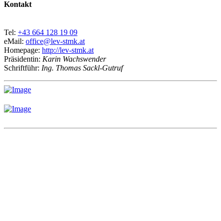
Kontakt
Tel:
+43 664 128 19 09
eMail:
office@lev-stmk.at
Homepage:
http://lev-stmk.at
Präsidentin:
Karin Wachswender
Schriftführ:
Ing. Thomas Sackl-Gutruf