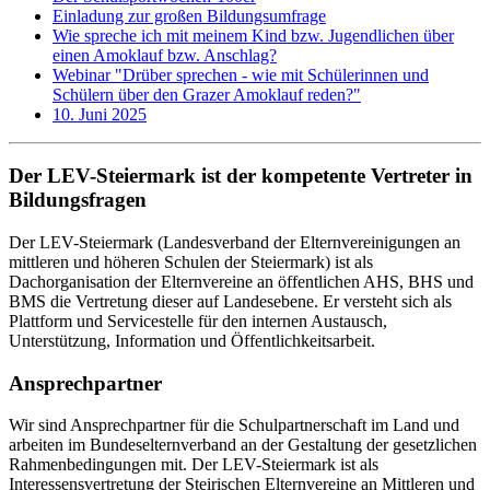
Einladung zur großen Bildungsumfrage
Wie spreche ich mit meinem Kind bzw. Jugendlichen über
einen Amoklauf bzw. Anschlag?
Webinar "Drüber sprechen - wie mit Schülerinnen und
Schülern über den Grazer Amoklauf reden?"
10. Juni 2025
Der LEV-Steiermark ist der kompetente Vertreter in
Bildungsfragen
Der LEV-Steiermark (Landesverband der Elternvereinigungen an
mittleren und höheren Schulen der Steiermark) ist als
Dachorganisation der Elternvereine an öffentlichen AHS, BHS und
BMS die Vertretung dieser auf Landesebene. Er versteht sich als
Plattform und Servicestelle für den internen Austausch,
Unterstützung, Information und Öffentlichkeitsarbeit.
Ansprechpartner
Wir sind Ansprechpartner für die Schulpartnerschaft im Land und
arbeiten im Bundeselternverband an der Gestaltung der gesetzlichen
Rahmenbedingungen mit. Der LEV-Steiermark ist als
Interessensvertretung der Steirischen Elternvereine an Mittleren und