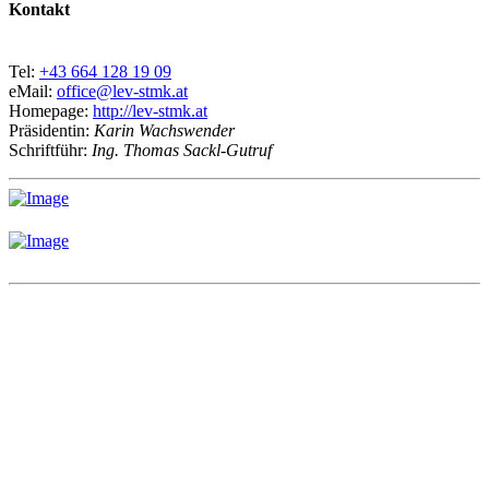
Kontakt
Tel:
+43 664 128 19 09
eMail:
office@lev-stmk.at
Homepage:
http://lev-stmk.at
Präsidentin:
Karin Wachswender
Schriftführ:
Ing. Thomas Sackl-Gutruf