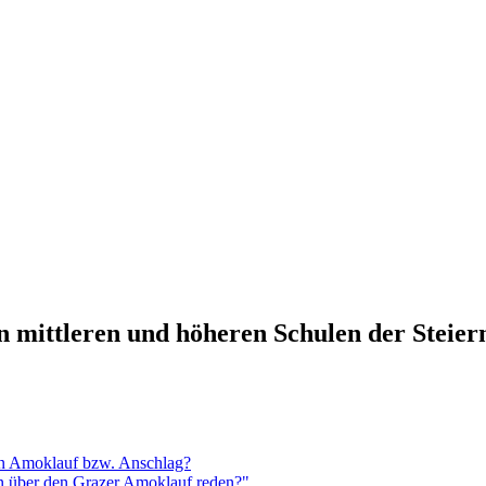
n mittleren und höheren Schulen der Steie
en Amoklauf bzw. Anschlag?
n über den Grazer Amoklauf reden?"