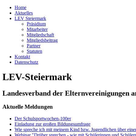
Home
Aktuelles
LEV Steiermark
Präsidium
Mitarbeiter
Mitgliedschaft
Mitgliedsbeitrag
Partner
Statuten
Kontakt
Datenschutz
LEV-Steiermark
Landesverband der Elternvereinigungen a
Aktuelle Meldungen
Der Schulsportwochen-100er
Einladung zur großen Bildungsumfrage
Wie spreche ich mit meinem Kind bzw. Jugendlichen über ein
Webinar "Drüber sprechen - wie mit Schülerinnen und Schüler