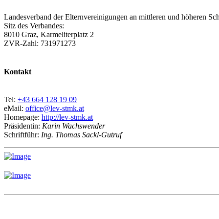
Landesverband der Elternvereinigungen an mittleren und höheren Sch
Sitz des Verbandes:
8010 Graz, Karmeliterplatz 2
ZVR-Zahl: 731971273
Kontakt
Tel:
+43 664 128 19 09
eMail:
office@lev-stmk.at
Homepage:
http://lev-stmk.at
Präsidentin:
Karin Wachswender
Schriftführ:
Ing. Thomas Sackl-Gutruf