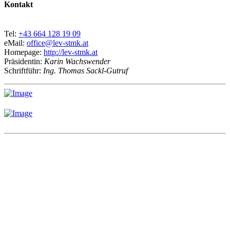
Kontakt
Tel:
+43 664 128 19 09
eMail:
office@lev-stmk.at
Homepage:
http://lev-stmk.at
Präsidentin:
Karin Wachswender
Schriftführ:
Ing. Thomas Sackl-Gutruf