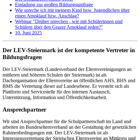
Einladung zur großen Bildungsumfrage
Wie spreche ich mit meinem Kind bzw. Jugendlichen über
einen Amoklauf bzw. Anschlag?
Webinar "Drüber sprechen - wie mit Schülerinnen und
Schülern über den Grazer Amoklauf reden?"
10. Juni 2025
Der LEV-Steiermark ist der kompetente Vertreter in
Bildungsfragen
Der LEV-Steiermark (Landesverband der Elternvereinigungen an
mittleren und höheren Schulen der Steiermark) ist als
Dachorganisation der Elternvereine an öffentlichen AHS, BHS und
BMS die Vertretung dieser auf Landesebene. Er versteht sich als
Plattform und Servicestelle für den internen Austausch,
Unterstützung, Information und Öffentlichkeitsarbeit.
Ansprechpartner
Wir sind Ansprechpartner für die Schulpartnerschaft im Land und
arbeiten im Bundeselternverband an der Gestaltung der gesetzlichen
Rahmenbedingungen mit. Der LEV-Steiermark ist als
Interessensvertretung der Steirischen Elternvereine an Mittleren und