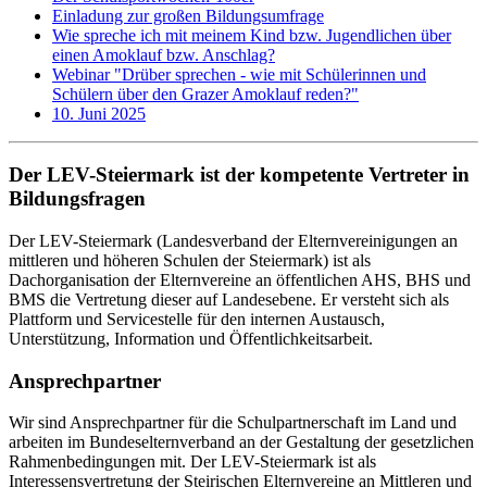
Einladung zur großen Bildungsumfrage
Wie spreche ich mit meinem Kind bzw. Jugendlichen über
einen Amoklauf bzw. Anschlag?
Webinar "Drüber sprechen - wie mit Schülerinnen und
Schülern über den Grazer Amoklauf reden?"
10. Juni 2025
Der LEV-Steiermark ist der kompetente Vertreter in
Bildungsfragen
Der LEV-Steiermark (Landesverband der Elternvereinigungen an
mittleren und höheren Schulen der Steiermark) ist als
Dachorganisation der Elternvereine an öffentlichen AHS, BHS und
BMS die Vertretung dieser auf Landesebene. Er versteht sich als
Plattform und Servicestelle für den internen Austausch,
Unterstützung, Information und Öffentlichkeitsarbeit.
Ansprechpartner
Wir sind Ansprechpartner für die Schulpartnerschaft im Land und
arbeiten im Bundeselternverband an der Gestaltung der gesetzlichen
Rahmenbedingungen mit. Der LEV-Steiermark ist als
Interessensvertretung der Steirischen Elternvereine an Mittleren und