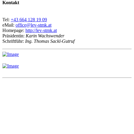
Kontakt
Tel:
+43 664 128 19 09
eMail:
office@lev-stmk.at
Homepage:
http://lev-stmk.at
Präsidentin:
Karin Wachswender
Schriftführ:
Ing. Thomas Sackl-Gutruf