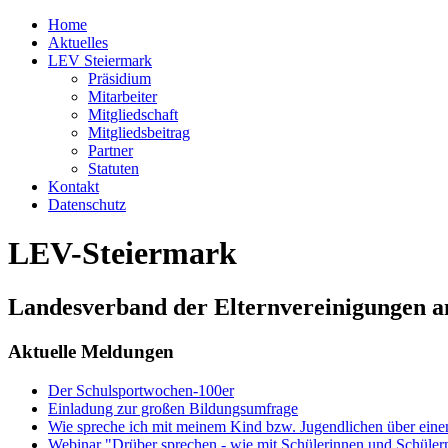
Home
Aktuelles
LEV Steiermark
Präsidium
Mitarbeiter
Mitgliedschaft
Mitgliedsbeitrag
Partner
Statuten
Kontakt
Datenschutz
LEV-Steiermark
Landesverband der Elternvereinigungen a
Aktuelle Meldungen
Der Schulsportwochen-100er
Einladung zur großen Bildungsumfrage
Wie spreche ich mit meinem Kind bzw. Jugendlichen über ein
Webinar "Drüber sprechen - wie mit Schülerinnen und Schüler