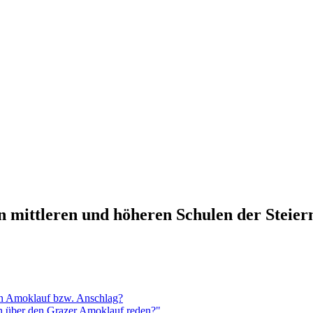
n mittleren und höheren Schulen der Steie
en Amoklauf bzw. Anschlag?
n über den Grazer Amoklauf reden?"