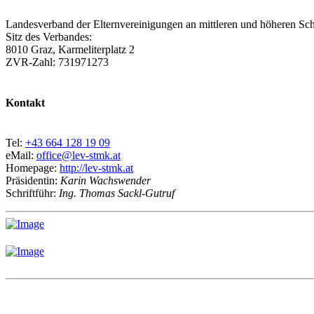
Landesverband der Elternvereinigungen an mittleren und höheren Sch
Sitz des Verbandes:
8010 Graz, Karmeliterplatz 2
ZVR-Zahl: 731971273
Kontakt
Tel:
+43 664 128 19 09
eMail:
office@lev-stmk.at
Homepage:
http://lev-stmk.at
Präsidentin:
Karin Wachswender
Schriftführ:
Ing. Thomas Sackl-Gutruf