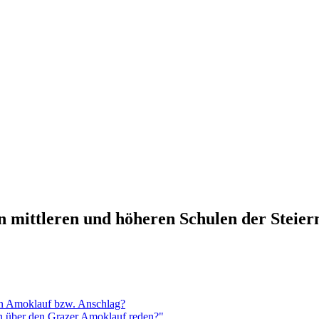
n mittleren und höheren Schulen der Steie
en Amoklauf bzw. Anschlag?
n über den Grazer Amoklauf reden?"