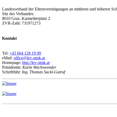
Landesverband der Elternvereinigungen an mittleren und höheren Sch
Sitz des Verbandes:
8010 Graz, Karmeliterplatz 2
ZVR-Zahl: 731971273
Kontakt
Tel:
+43 664 128 19 09
eMail:
office@lev-stmk.at
Homepage:
http://lev-stmk.at
Präsidentin:
Karin Wachswender
Schriftführ:
Ing. Thomas Sackl-Gutruf