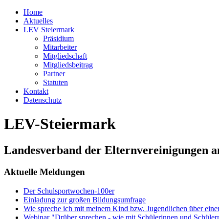
Home
Aktuelles
LEV Steiermark
Präsidium
Mitarbeiter
Mitgliedschaft
Mitgliedsbeitrag
Partner
Statuten
Kontakt
Datenschutz
LEV-Steiermark
Landesverband der Elternvereinigungen a
Aktuelle Meldungen
Der Schulsportwochen-100er
Einladung zur großen Bildungsumfrage
Wie spreche ich mit meinem Kind bzw. Jugendlichen über ein
Webinar "Drüber sprechen - wie mit Schülerinnen und Schüler