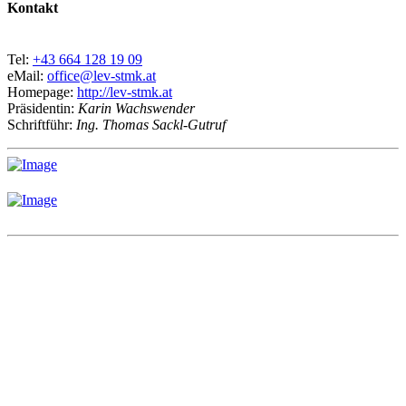
Kontakt
Tel:
+43 664 128 19 09
eMail:
office@lev-stmk.at
Homepage:
http://lev-stmk.at
Präsidentin:
Karin Wachswender
Schriftführ:
Ing. Thomas Sackl-Gutruf