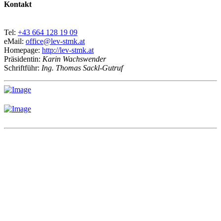
Kontakt
Tel:
+43 664 128 19 09
eMail:
office@lev-stmk.at
Homepage:
http://lev-stmk.at
Präsidentin:
Karin Wachswender
Schriftführ:
Ing. Thomas Sackl-Gutruf