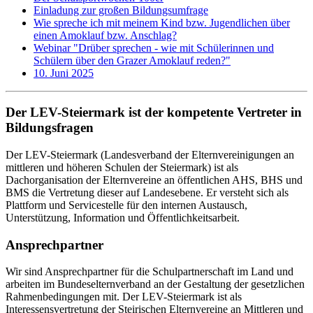
Einladung zur großen Bildungsumfrage
Wie spreche ich mit meinem Kind bzw. Jugendlichen über
einen Amoklauf bzw. Anschlag?
Webinar "Drüber sprechen - wie mit Schülerinnen und
Schülern über den Grazer Amoklauf reden?"
10. Juni 2025
Der LEV-Steiermark ist der kompetente Vertreter in
Bildungsfragen
Der LEV-Steiermark (Landesverband der Elternvereinigungen an
mittleren und höheren Schulen der Steiermark) ist als
Dachorganisation der Elternvereine an öffentlichen AHS, BHS und
BMS die Vertretung dieser auf Landesebene. Er versteht sich als
Plattform und Servicestelle für den internen Austausch,
Unterstützung, Information und Öffentlichkeitsarbeit.
Ansprechpartner
Wir sind Ansprechpartner für die Schulpartnerschaft im Land und
arbeiten im Bundeselternverband an der Gestaltung der gesetzlichen
Rahmenbedingungen mit. Der LEV-Steiermark ist als
Interessensvertretung der Steirischen Elternvereine an Mittleren und