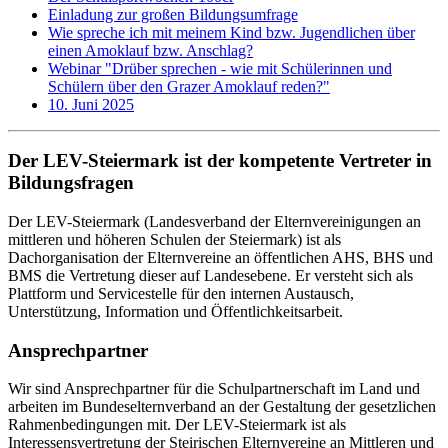
Einladung zur großen Bildungsumfrage
Wie spreche ich mit meinem Kind bzw. Jugendlichen über
einen Amoklauf bzw. Anschlag?
Webinar "Drüber sprechen - wie mit Schülerinnen und
Schülern über den Grazer Amoklauf reden?"
10. Juni 2025
Der LEV-Steiermark ist der kompetente Vertreter in
Bildungsfragen
Der LEV-Steiermark (Landesverband der Elternvereinigungen an
mittleren und höheren Schulen der Steiermark) ist als
Dachorganisation der Elternvereine an öffentlichen AHS, BHS und
BMS die Vertretung dieser auf Landesebene. Er versteht sich als
Plattform und Servicestelle für den internen Austausch,
Unterstützung, Information und Öffentlichkeitsarbeit.
Ansprechpartner
Wir sind Ansprechpartner für die Schulpartnerschaft im Land und
arbeiten im Bundeselternverband an der Gestaltung der gesetzlichen
Rahmenbedingungen mit. Der LEV-Steiermark ist als
Interessensvertretung der Steirischen Elternvereine an Mittleren und