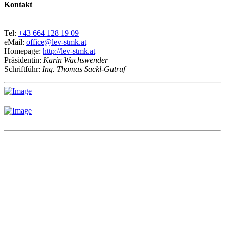
Kontakt
Tel:
+43 664 128 19 09
eMail:
office@lev-stmk.at
Homepage:
http://lev-stmk.at
Präsidentin:
Karin Wachswender
Schriftführ:
Ing. Thomas Sackl-Gutruf