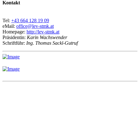
Kontakt
Tel:
+43 664 128 19 09
eMail:
office@lev-stmk.at
Homepage:
http://lev-stmk.at
Präsidentin:
Karin Wachswender
Schriftführ:
Ing. Thomas Sackl-Gutruf