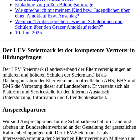
Einladung zur großen Bildungsumfrage
Wie spreche ich mit meinem Kind bzw. Jugendlichen über
einen Amoklauf bzw. Anschlag?
Webinar "Drüber sprechen - wie mit Schülerinnen und
Schülern über den Grazer Amoklauf reden?"
10. Juni 2025
Der LEV-Steiermark ist der kompetente Vertreter in
Bildungsfragen
Der LEV-Steiermark (Landesverband der Elternvereinigungen an
mittleren und höheren Schulen der Steiermark) ist als
Dachorganisation der Elternvereine an öffentlichen AHS, BHS und
BMS die Vertretung dieser auf Landesebene. Er versteht sich als
Plattform und Servicestelle für den internen Austausch,
Unterstützung, Information und Öffentlichkeitsarbeit.
Ansprechpartner
Wir sind Ansprechpartner für die Schulpartnerschaft im Land und
arbeiten im Bundeselternverband an der Gestaltung der gesetzlichen
Rahmenbedingungen mit. Der LEV-Steiermark ist als
Interessensvertretung der Steirischen Elternvereine an Mittleren und