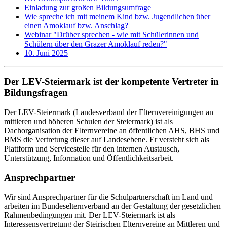
Einladung zur großen Bildungsumfrage
Wie spreche ich mit meinem Kind bzw. Jugendlichen über
einen Amoklauf bzw. Anschlag?
Webinar "Drüber sprechen - wie mit Schülerinnen und
Schülern über den Grazer Amoklauf reden?"
10. Juni 2025
Der LEV-Steiermark ist der kompetente Vertreter in
Bildungsfragen
Der LEV-Steiermark (Landesverband der Elternvereinigungen an
mittleren und höheren Schulen der Steiermark) ist als
Dachorganisation der Elternvereine an öffentlichen AHS, BHS und
BMS die Vertretung dieser auf Landesebene. Er versteht sich als
Plattform und Servicestelle für den internen Austausch,
Unterstützung, Information und Öffentlichkeitsarbeit.
Ansprechpartner
Wir sind Ansprechpartner für die Schulpartnerschaft im Land und
arbeiten im Bundeselternverband an der Gestaltung der gesetzlichen
Rahmenbedingungen mit. Der LEV-Steiermark ist als
Interessensvertretung der Steirischen Elternvereine an Mittleren und