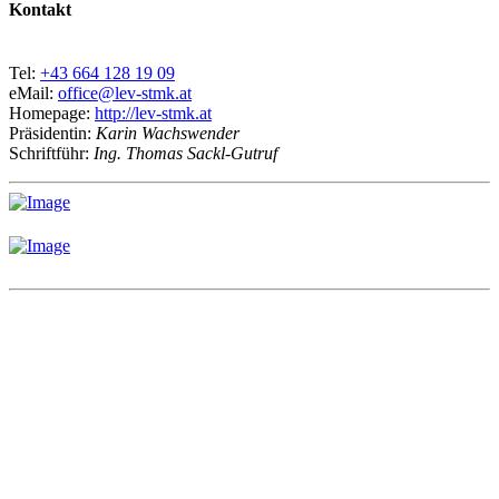
Kontakt
Tel:
+43 664 128 19 09
eMail:
office@lev-stmk.at
Homepage:
http://lev-stmk.at
Präsidentin:
Karin Wachswender
Schriftführ:
Ing. Thomas Sackl-Gutruf