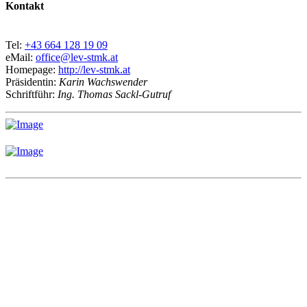
Kontakt
Tel:
+43 664 128 19 09
eMail:
office@lev-stmk.at
Homepage:
http://lev-stmk.at
Präsidentin:
Karin Wachswender
Schriftführ:
Ing. Thomas Sackl-Gutruf