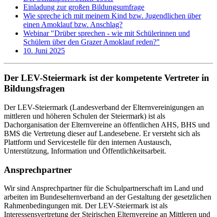
Einladung zur großen Bildungsumfrage
Wie spreche ich mit meinem Kind bzw. Jugendlichen über
einen Amoklauf bzw. Anschlag?
Webinar "Drüber sprechen - wie mit Schülerinnen und
Schülern über den Grazer Amoklauf reden?"
10. Juni 2025
Der LEV-Steiermark ist der kompetente Vertreter in
Bildungsfragen
Der LEV-Steiermark (Landesverband der Elternvereinigungen an
mittleren und höheren Schulen der Steiermark) ist als
Dachorganisation der Elternvereine an öffentlichen AHS, BHS und
BMS die Vertretung dieser auf Landesebene. Er versteht sich als
Plattform und Servicestelle für den internen Austausch,
Unterstützung, Information und Öffentlichkeitsarbeit.
Ansprechpartner
Wir sind Ansprechpartner für die Schulpartnerschaft im Land und
arbeiten im Bundeselternverband an der Gestaltung der gesetzlichen
Rahmenbedingungen mit. Der LEV-Steiermark ist als
Interessensvertretung der Steirischen Elternvereine an Mittleren und