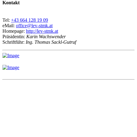
Kontakt
Tel:
+43 664 128 19 09
eMail:
office@lev-stmk.at
Homepage:
http://lev-stmk.at
Präsidentin:
Karin Wachswender
Schriftführ:
Ing. Thomas Sackl-Gutruf