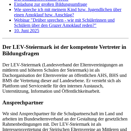
Einladung zur großen Bildungsumfrage
Wie spreche ich mit meinem Kind bzw. Jugendlichen über
einen Amoklauf bzw. Anschlag?
Webinar "Drüber sprechen - wie mit Schülerinnen und
Schülern über den Grazer Amoklauf reden?"
10. Juni 2025
Der LEV-Steiermark ist der kompetente Vertreter in
Bildungsfragen
Der LEV-Steiermark (Landesverband der Elternvereinigungen an
mittleren und höheren Schulen der Steiermark) ist als
Dachorganisation der Elternvereine an öffentlichen AHS, BHS und
BMS die Vertretung dieser auf Landesebene. Er versteht sich als
Plattform und Servicestelle für den internen Austausch,
Unterstützung, Information und Öffentlichkeitsarbeit.
Ansprechpartner
Wir sind Ansprechpartner für die Schulpartnerschaft im Land und
arbeiten im Bundeselternverband an der Gestaltung der gesetzlichen
Rahmenbedingungen mit. Der LEV-Steiermark ist als
Interessensvertretung der Steirischen Elternvereine an Mittleren und