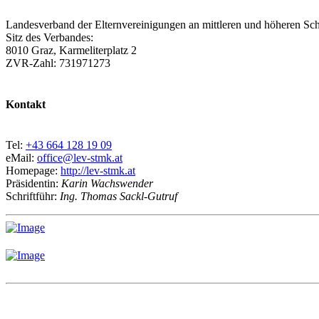
Landesverband der Elternvereinigungen an mittleren und höheren Sch
Sitz des Verbandes:
8010 Graz, Karmeliterplatz 2
ZVR-Zahl: 731971273
Kontakt
Tel:
+43 664 128 19 09
eMail:
office@lev-stmk.at
Homepage:
http://lev-stmk.at
Präsidentin:
Karin Wachswender
Schriftführ:
Ing. Thomas Sackl-Gutruf