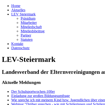
Home
Aktuelles
LEV Steiermark
Präsidium
Mitarbeiter
Mitgliedschaft
Mitgliedsbeitrag
Partner
Statuten
Kontakt
Datenschutz
LEV-Steiermark
Landesverband der Elternvereinigungen a
Aktuelle Meldungen
Der Schulsportwochen-100er
Einladung zur großen Bildungsumfrage
Wie spreche ich mit meinem Kind bzw. Jugendlichen über ein
Webinar "Drüber sprechen - wie mit Schülerinnen und Schüler