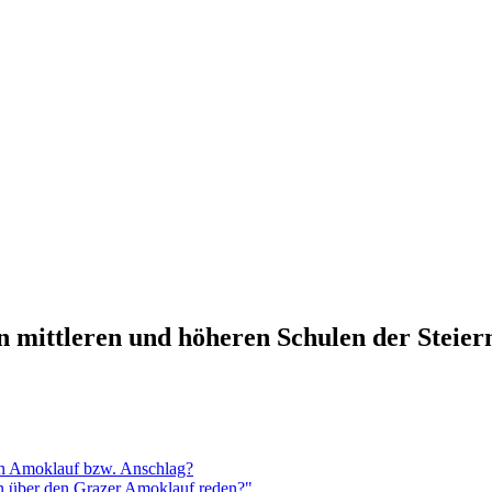
n mittleren und höheren Schulen der Steie
en Amoklauf bzw. Anschlag?
n über den Grazer Amoklauf reden?"