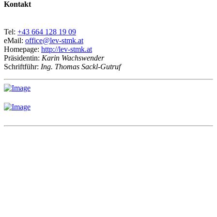
Kontakt
Tel:
+43 664 128 19 09
eMail:
office@lev-stmk.at
Homepage:
http://lev-stmk.at
Präsidentin:
Karin Wachswender
Schriftführ:
Ing. Thomas Sackl-Gutruf