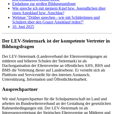
Einladung zur großen Bildungsumfrage
Wie spreche ich mit meinem Kind bzw. Jugendlichen über
einen Amoklauf bzw. Anschlag?
Webinar "Drüber sprechen - wie mit Schülerinnen und
Schülern über den Grazer Amoklauf reden?"
10. Juni 2025
Der LEV-Steiermark ist der kompetente Vertreter in
Bildungsfragen
Der LEV-Steiermark (Landesverband der Elternvereinigungen an
mittleren und höheren Schulen der Steiermark) ist als
Dachorganisation der Elternvereine an öffentlichen AHS, BHS und
BMS die Vertretung dieser auf Landesebene. Er versteht sich als
Plattform und Servicestelle für den internen Austausch,
Unterstützung, Information und Öffentlichkeitsarbeit.
Ansprechpartner
Wir sind Ansprechpartner für die Schulpartnerschaft im Land und
arbeiten im Bundeselternverband an der Gestaltung der gesetzlichen
Rahmenbedingungen mit. Der LEV-Steiermark ist als
Interessensvertretung der Steirischen Elternvereine an Mittleren und