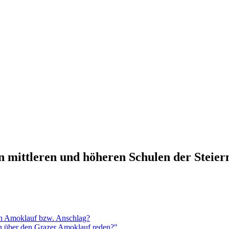
n mittleren und höheren Schulen der Steie
en Amoklauf bzw. Anschlag?
n über den Grazer Amoklauf reden?"