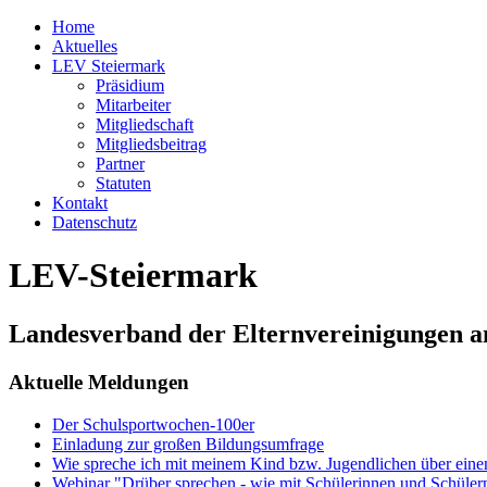
Home
Aktuelles
LEV Steiermark
Präsidium
Mitarbeiter
Mitgliedschaft
Mitgliedsbeitrag
Partner
Statuten
Kontakt
Datenschutz
LEV-Steiermark
Landesverband der Elternvereinigungen a
Aktuelle Meldungen
Der Schulsportwochen-100er
Einladung zur großen Bildungsumfrage
Wie spreche ich mit meinem Kind bzw. Jugendlichen über ein
Webinar "Drüber sprechen - wie mit Schülerinnen und Schüler