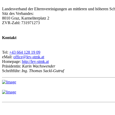
Landesverband der Elternvereinigungen an mittleren und höheren Sch
Sitz des Verbandes:
8010 Graz, Karmeliterplatz 2
ZVR-Zahl: 731971273
Kontakt
Tel:
+43 664 128 19 09
eMail:
office@lev-stmk.at
Homepage:
http://lev-stmk.at
Präsidentin:
Karin Wachswender
Schriftführ:
Ing. Thomas Sackl-Gutruf