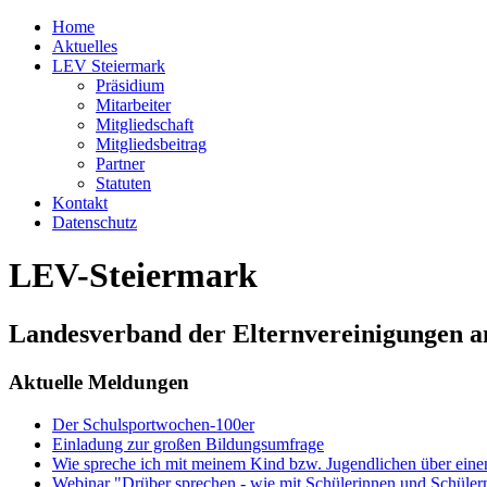
Home
Aktuelles
LEV Steiermark
Präsidium
Mitarbeiter
Mitgliedschaft
Mitgliedsbeitrag
Partner
Statuten
Kontakt
Datenschutz
LEV-Steiermark
Landesverband der Elternvereinigungen a
Aktuelle Meldungen
Der Schulsportwochen-100er
Einladung zur großen Bildungsumfrage
Wie spreche ich mit meinem Kind bzw. Jugendlichen über ein
Webinar "Drüber sprechen - wie mit Schülerinnen und Schüler