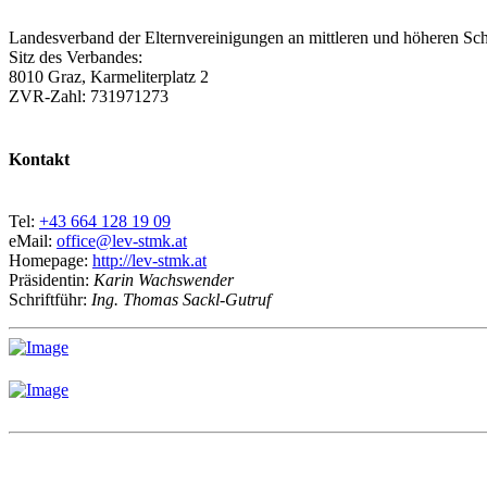
Landesverband der Elternvereinigungen an mittleren und höheren Sch
Sitz des Verbandes:
8010 Graz, Karmeliterplatz 2
ZVR-Zahl: 731971273
Kontakt
Tel:
+43 664 128 19 09
eMail:
office@lev-stmk.at
Homepage:
http://lev-stmk.at
Präsidentin:
Karin Wachswender
Schriftführ:
Ing. Thomas Sackl-Gutruf