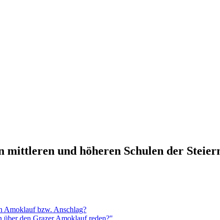
n mittleren und höheren Schulen der Steie
en Amoklauf bzw. Anschlag?
n über den Grazer Amoklauf reden?"