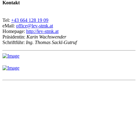
Kontakt
Tel:
+43 664 128 19 09
eMail:
office@lev-stmk.at
Homepage:
http://lev-stmk.at
Präsidentin:
Karin Wachswender
Schriftführ:
Ing. Thomas Sackl-Gutruf