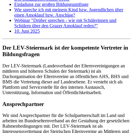
Einladung zur großen Bildungsumfrage
Wie spreche ich mit meinem Kind bzw. Jugendlichen über
einen Amoklauf bzw. Anschlag?
Webinar "Drüber sprechen - wie mit Schülerinnen und
Schülern über den Grazer Amoklauf reden?"
10. Juni 2025
Der LEV-Steiermark ist der kompetente Vertreter in
Bildungsfragen
Der LEV-Steiermark (Landesverband der Elternvereinigungen an
mittleren und höheren Schulen der Steiermark) ist als
Dachorganisation der Elternvereine an öffentlichen AHS, BHS und
BMS die Vertretung dieser auf Landesebene. Er versteht sich als
Plattform und Servicestelle für den internen Austausch,
Unterstützung, Information und Öffentlichkeitsarbeit.
Ansprechpartner
Wir sind Ansprechpartner für die Schulpartnerschaft im Land und
arbeiten im Bundeselternverband an der Gestaltung der gesetzlichen
Rahmenbedingungen mit. Der LEV-Steiermark ist als
Interessensvertretung der Steirischen Elternvereine an Mittleren und