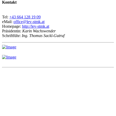
Kontakt
Tel:
+43 664 128 19 09
eMail:
office@lev-stmk.at
Homepage:
http://lev-stmk.at
Präsidentin:
Karin Wachswender
Schriftführ:
Ing. Thomas Sackl-Gutruf