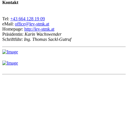
Kontakt
Tel:
+43 664 128 19 09
eMail:
office@lev-stmk.at
Homepage:
http://lev-stmk.at
Präsidentin:
Karin Wachswender
Schriftführ:
Ing. Thomas Sackl-Gutruf